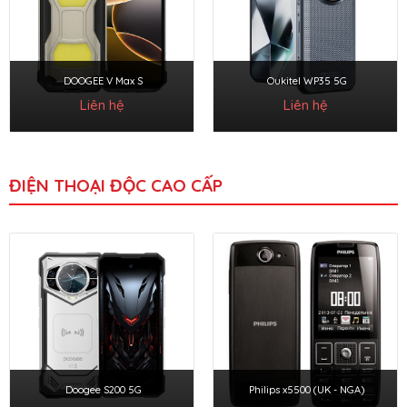
DOOGEE V Max S
Oukitel WP35 5G
Liên hệ
Liên hệ
ĐIỆN THOẠI ĐỘC CAO CẤP
Doogee S200 5G
Philips x5500 (UK - NGA)