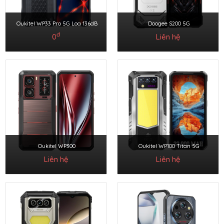
Oukitel WP33 Pro 5G Loa 136dB
Doogee S200 5G
đ
0
Liên hệ
Oukitel WP300
Oukitel WP100 Titan 5G
Liên hệ
Liên hệ