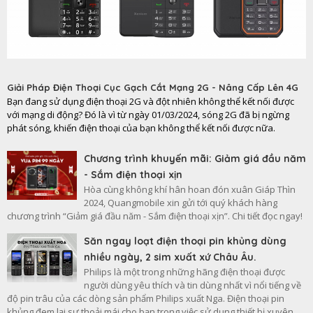
Giải Pháp Điện Thoại Cục Gạch Cắt Mạng 2G - Nâng Cấp Lên 4G
Bạn đang sử dụng điện thoại 2G và đột nhiên không thể kết nối được
với mạng di động? Đó là vì từ ngày 01/03/2024, sóng 2G đã bị ngừng
phát sóng, khiến điện thoại của bạn không thể kết nối được nữa.
Chương trình khuyến mãi: Giảm giá đầu năm
- Sắm điện thoại xịn
Hòa cùng không khí hân hoan đón xuân Giáp Thìn
2024, Quangmobile xin gửi tới quý khách hàng
chương trình “Giảm giá đầu năm - Sắm điện thoại xịn”. Chi tiết đọc ngay!
Săn ngay loạt điện thoại pin khủng dùng
nhiều ngày, 2 sim xuất xứ Châu Âu.
Philips là một trong những hãng điện thoại được
người dùng yêu thích và tin dùng nhất vì nổi tiếng về
độ pin trâu của các dòng sản phẩm Philips xuất Nga. Điện thoại pin
khủng đem lại sự thoải mái cho bạn trong việc sử dụng thiết bị xuyên