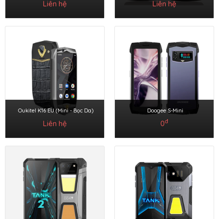
Liên hệ
Liên hệ
Oukitel K16 EU (Mini - Bọc Da)
Doogee S-Mini
đ
Liên hệ
0