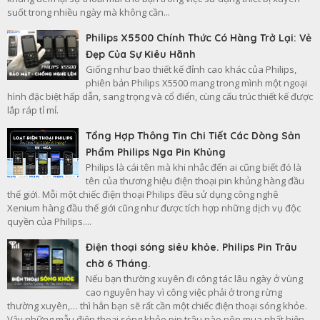
suốt trong nhiều ngày mà không cần...
Philips X5500 Chính Thức Có Hàng Trở Lại: Vẻ
Đẹp Của Sự Kiêu Hãnh
Giống như bao thiết kế đỉnh cao khác của Philips,
phiên bản Philips X5500 mang trong mình một ngoại
hình đặc biệt hấp dẫn, sang trọng và cổ điển, cùng cấu trúc thiết kế được
lắp ráp tỉ mỉ.
Tổng Hợp Thông Tin Chi Tiết Các Dòng Sản
Phẩm Philips Nga Pin Khủng
Philips là cái tên mà khi nhắc đến ai cũng biết đó là
tên của thương hiệu điện thoại pin khủng hàng đầu
thế giới. Mỗi một chiếc điện thoại Philips đều sử dụng công nghê
Xenium hàng đầu thế giới cũng như được tích hợp những dịch vụ độc
quyền của Philips....
Điện thoại sóng siêu khỏe. Philips Pin Trâu
chờ 6 Tháng.
Nếu bạn thường xuyên đi công tác lâu ngày ở vùng
cao nguyên hay vì công việc phải ở trong rừng
thường xuyên,… thì hẳn bạn sẽ rất cần một chiếc điện thoại sóng khỏe.
Vậy những mẫu điện thoại sóng khỏe pin trâu nào nên mua nhất hiện