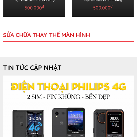
đ
đ
500.000
500.000
SỬA CHỮA THAY THẾ MÀN HÌNH
TIN TỨC CẬP NHẬT