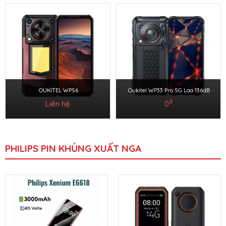
OUKITEL WP56
Oukitel WP33 Pro 5G Loa 136dB
đ
Liên hệ
0
PHILIPS PIN KHỦNG XUẤT NGA