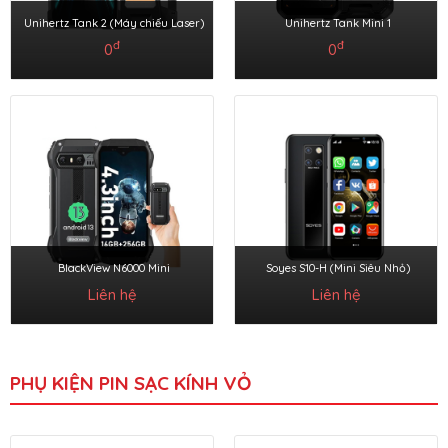
Unihertz Tank 2 (Máy chiếu Laser)
Unihertz Tank Mini 1
đ
đ
0
0
BlackView N6000 Mini
Soyes S10-H (Mini Siêu Nhỏ)
Liên hệ
Liên hệ
PHỤ KIỆN PIN SẠC KÍNH VỎ