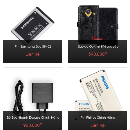
Pin Samsung Ego S9402
Bao da Oukitel K16 cao cấp
đ
Liên hệ
390.000
Bộ Sạc Nhanh Doogee Chính Hãng
Pin Philips Chính Hãng
đ
900.000
Liên hệ