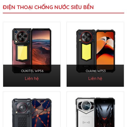
ĐIỆN THOẠI CHỐNG NƯỚC SIÊU BỀN
OUKITEL WP56
Oukitel WP53
Liên hệ
Liên hệ