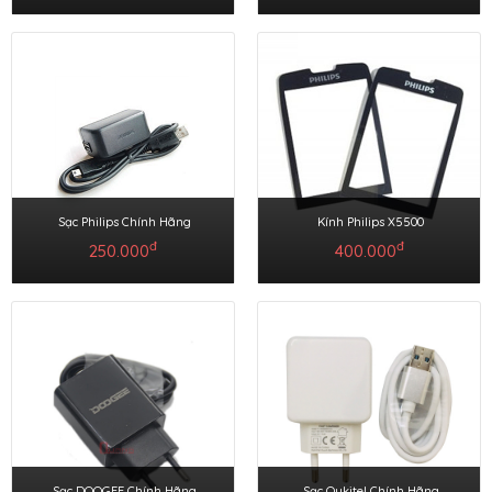
Sạc Philips Chính Hãng
Kính Philips X5500
đ
đ
250.000
400.000
Sạc DOOGEE Chính Hãng
Sạc Oukitel Chính Hãng