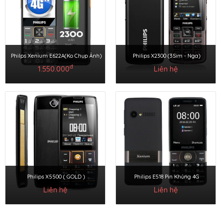
Philps Xenium E622A(Ko Chụp Ảnh)
Philips X2300 (3Sim - Nga)
đ
1.550.000
Liên hệ
Philips X5500 ( GOLD )
Philips E518 Pin Khủng 4G
Liên hệ
Liên hệ