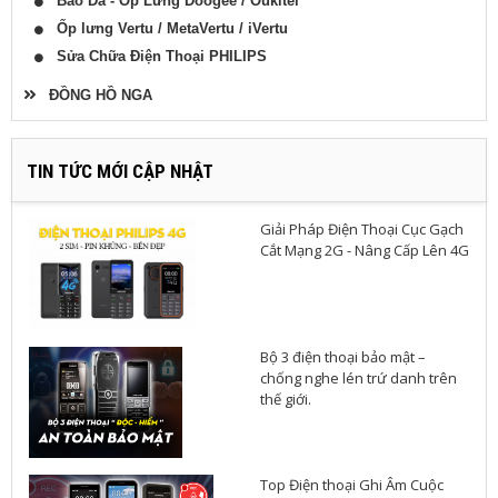
Bao Da - Ốp Lưng Doogee / Oukitel
Ốp lưng Vertu / MetaVertu / iVertu
Sửa Chữa Điện Thoại PHILIPS
ĐỒNG HỒ NGA
TIN TỨC MỚI CẬP NHẬT
Giải Pháp Điện Thoại Cục Gạch
Cắt Mạng 2G - Nâng Cấp Lên 4G
Bộ 3 điện thoại bảo mật –
chống nghe lén trứ danh trên
thế giới.
Top Điện thoại Ghi Âm Cuộc