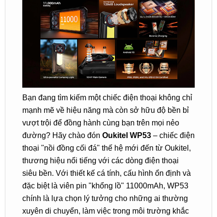
Bạn đang tìm kiếm một chiếc điện thoại không chỉ
mạnh mẽ về hiệu năng mà còn sở hữu độ bền bỉ
vượt trội để đồng hành cùng bạn trên mọi nẻo
đường? Hãy chào đón
Oukitel WP53
– chiếc điện
thoại "nồi đồng cối đá" thế hệ mới đến từ Oukitel,
thương hiệu nổi tiếng với các dòng điện thoại
siêu bền. Với thiết kế cá tính, cấu hình ổn định và
đặc biệt là viên pin "khổng lồ" 11000mAh, WP53
chính là lựa chọn lý tưởng cho những ai thường
xuyên di chuyển, làm việc trong môi trường khắc