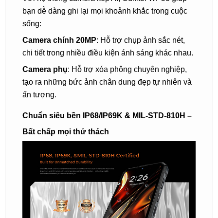
bạn dễ dàng ghi lại mọi khoảnh khắc trong cuộc
sống:
Camera chính 20MP
: Hỗ trợ chụp ảnh sắc nét,
chi tiết trong nhiều điều kiện ánh sáng khác nhau.
Camera phụ
: Hỗ trợ xóa phông chuyên nghiệp,
tạo ra những bức ảnh chân dung đẹp tự nhiên và
ấn tượng.
Chuẩn siêu bền IP68/IP69K & MIL-STD-810H –
Bất chấp mọi thử thách