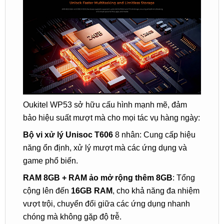
Oukitel WP53 sở hữu cấu hình mạnh mẽ, đảm
bảo hiệu suất mượt mà cho mọi tác vụ hàng ngày:
Bộ vi xử lý Unisoc T606
8 nhân: Cung cấp hiệu
năng ổn định, xử lý mượt mà các ứng dụng và
game phổ biến.
RAM 8GB + RAM ảo mở rộng thêm 8GB
: Tổng
cộng lên đến
16GB RAM
, cho khả năng đa nhiệm
vượt trội, chuyển đổi giữa các ứng dụng nhanh
chóng mà không gặp độ trễ.