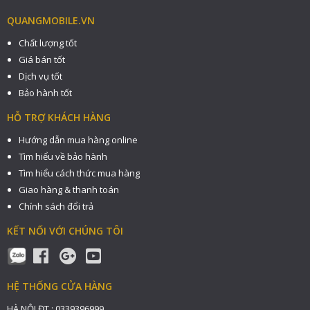
QUANGMOBILE.VN
Chất lượng tốt
Giá bán tốt
Dịch vụ tốt
Bảo hành tốt
HỖ TRỢ KHÁCH HÀNG
Hướng dẫn mua hàng online
Tìm hiểu về bảo hành
Tìm hiểu cách thức mua hàng
Giao hàng & thanh toán
Chính sách đổi trả
KẾT NỐI VỚI CHÚNG TÔI
HỆ THỐNG CỬA HÀNG
HÀ NỘI ĐT : 0339396999