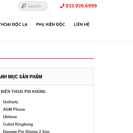
033.939.6999
THOẠI ĐỘC LẠ
PHỤ KIỆN ĐỘC
LIÊN HỆ
ANH MỤC SẢN PHẨM
IỆN THOẠI PIN KHỦNG
Unihertz
AGM Phone
Ulefone
Cubot Kingkong
Doogee Pin Khủng 2 Sim